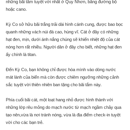
những bãi tắm tuyệt vời nhất ở Quy Nhơn, bằng đường bộ
hoặc cano.
Kỳ Co sở hữu bãi trắng trải dài hình cánh cung, được bao bọc
quanh những vách núi đá cao, hùng vĩ. Cát ở đây có những
hạt đen, mịn, dưới ánh nắng chúng sẽ khiến nhiệt độ của cát
nóng hơn rất nhiều. Người dân ở đây cho biết, những hạt đen
ấy chính là titan.
Đến Kỳ Co, bạn không chỉ được hòa mình vào dòng nước
mát lành của biển mà còn được chiêm ngưỡng những cảnh
sắc tuyệt vời thiên nhiên ban tặng cho bãi tắm này.
Phía cuối bãi cát, một loạt hang nhỏ được hình thành với
những lớp rêu mỏng do mạch nước từ mạch ngầm chảy qua
tạo nên,vừa là nơi tránh nóng, vừa là địa điểm check-in tuyệt
vời cho các bạn trẻ.