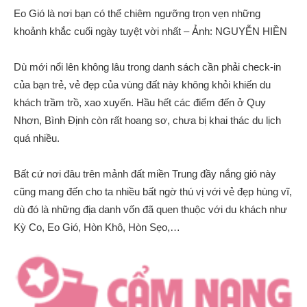
Eo Gió là nơi bạn có thể chiêm ngưỡng trọn vẹn những
khoảnh khắc cuối ngày tuyệt vời nhất – Ảnh: NGUYỄN HIỀN
Dù mới nổi lên không lâu trong danh sách cần phải check-in
của bạn trẻ, vẻ đẹp của vùng đất này không khỏi khiến du
khách trầm trồ, xao xuyến. Hầu hết các điểm đến ở Quy
Nhơn, Bình Định còn rất hoang sơ, chưa bị khai thác du lịch
quá nhiều.
Bất cứ nơi đâu trên mảnh đất miền Trung đầy nắng gió này
cũng mang đến cho ta nhiều bất ngờ thú vị với vẻ đẹp hùng vĩ,
dù đó là những địa danh vốn đã quen thuộc với du khách như
Kỳ Co, Eo Gió, Hòn Khô, Hòn Sẹo,…