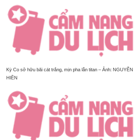
Kỳ Co sở hữu bãi cát trắng, mịn pha lẫn titan – Ảnh: NGUYỄN
HIỀN