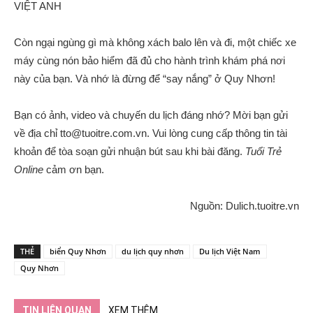
VIỆT ANH
Còn ngại ngùng gì mà không xách balo lên và đi, một chiếc xe
máy cùng nón bảo hiểm đã đủ cho hành trình khám phá nơi
này của bạn. Và nhớ là đừng để “say nắng” ở Quy Nhơn!
Bạn có ảnh, video và chuyến du lịch đáng nhớ? Mời bạn gửi
về địa chỉ tto@tuoitre.com.vn. Vui lòng cung cấp thông tin tài
khoản để tòa soạn gửi nhuận bút sau khi bài đăng.
Tuổi Trẻ
Online
cảm ơn bạn.
Nguồn: Dulich.tuoitre.vn
THẺ
biển Quy Nhơn
du lịch quy nhơn
Du lịch Việt Nam
Quy Nhơn
TIN LIÊN QUAN
XEM THÊM