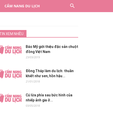
CẨM NANG DU LỊCH
TIN XEM NHIỀU
Báo Mỹ giới thiệu đặc sản chuột
đồng Việt Nam
23/03/2019
Đồng Tháp làm du lịch: thuần
khiết như sen, hồn hậu...
21/01/2018
Cú lừa phía sau bức hình của
nhiếp ảnh gia ở...
03/05/2018