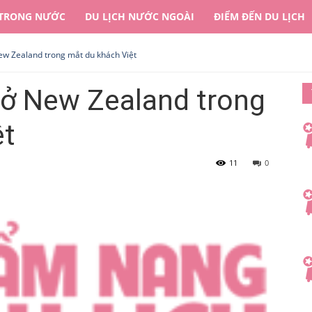
 TRONG NƯỚC
DU LỊCH NƯỚC NGOÀI
ĐIỂM ĐẾN DU LỊCH
ew Zealand trong mắt du khách Việt
 ở New Zealand trong
ệt
11
0