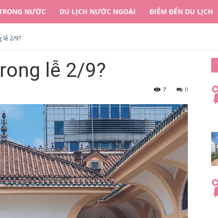
 TRONG NƯỚC
DU LỊCH NƯỚC NGOÀI
ĐIỂM ĐẾN DU LỊCH
 lễ 2/9?
rong lễ 2/9?
7
0