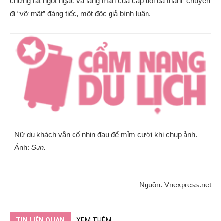
chừng rất ngọt ngào và lãng mạn của cặp đôi đã thành chuyến
đi “vỡ mật” đáng tiếc, một độc giả bình luận.
Nữ du khách vẫn cố nhịn đau để mỉm cười khi chụp ảnh.
Ảnh:
Sun.
Nguồn: Vnexpress.net
TIN LIÊN QUAN
XEM THÊM