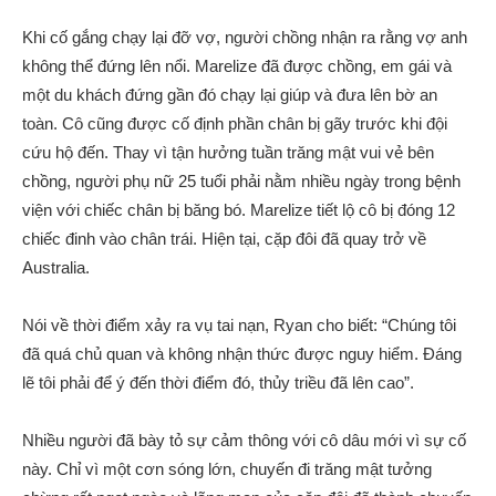
Khi cố gắng chạy lại đỡ vợ, người chồng nhận ra rằng vợ anh
không thể đứng lên nổi. Marelize đã được chồng, em gái và
một du khách đứng gần đó chạy lại giúp và đưa lên bờ an
toàn. Cô cũng được cố định phần chân bị gãy trước khi đội
cứu hộ đến. Thay vì tận hưởng tuần trăng mật vui vẻ bên
chồng, người phụ nữ 25 tuổi phải nằm nhiều ngày trong bệnh
viện với chiếc chân bị băng bó. Marelize tiết lộ cô bị đóng 12
chiếc đinh vào chân trái. Hiện tại, cặp đôi đã quay trở về
Australia.
Nói về thời điểm xảy ra vụ tai nạn, Ryan cho biết: “Chúng tôi
đã quá chủ quan và không nhận thức được nguy hiểm. Đáng
lẽ tôi phải để ý đến thời điểm đó, thủy triều đã lên cao”.
Nhiều người đã bày tỏ sự cảm thông với cô dâu mới vì sự cố
này. Chỉ vì một cơn sóng lớn, chuyến đi trăng mật tưởng