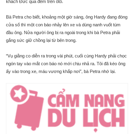
khách Đức qua đêm trên ôtô.
Bà Petra cho biết, khoảng một giờ sáng, ông Hardy đang đóng
cửa sổ thì một con báo nhảy lên xe và dùng nanh vuốt túm
đầu ông. Nửa người ông bị ra ngoài trong khi bà Petra phải
gắng sức giữ chồng lại từ bên trong.
“Vụ giằng co diễn ra trong vài phút, cuối cùng Hardy phải chọc
ngón tay vào mắt con báo nó mới chịu nhả ra. Tôi đã kéo ông
ấy vào trong xe, máu vương khắp nơi”, bà Petra nhớ lại.