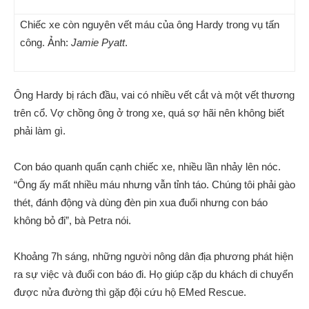
Chiếc xe còn nguyên vết máu của ông Hardy trong vụ tấn
công. Ảnh:
Jamie Pyatt
.
Ông Hardy bị rách đầu, vai có nhiều vết cắt và một vết thương
trên cổ. Vợ chồng ông ở trong xe, quá sợ hãi nên không biết
phải làm gì.
Con báo quanh quẩn cạnh chiếc xe, nhiều lần nhảy lên nóc.
“Ông ấy mất nhiều máu nhưng vẫn tỉnh táo. Chúng tôi phải gào
thét, đánh động và dùng đèn pin xua đuổi nhưng con báo
không bỏ đi”, bà Petra nói.
Khoảng 7h sáng, những người nông dân địa phương phát hiện
ra sự việc và đuổi con báo đi. Họ giúp cặp du khách di chuyển
được nửa đường thì gặp đội cứu hộ EMed Rescue.