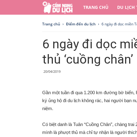
Cẩm
TRANG CHỦ
DU LỊCH
nang
Trang chủ
Điểm đến du lịch
6 ngày đi dọc miền T
du
6 ngày đi dọc mi
lịch
thủ ‘cuồng chân’
20/04/2019
Gần một tuần đi qua 1.200 km đường bờ biển,
ký ủng hộ đi du lịch không rác, hai người bạn
niệm.
Có biệt danh là Tuân “Cuồng Chân”, chàng trai 2
mình là phượt thủ mà chỉ tự nhận là người thích