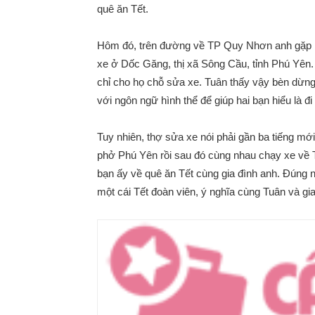
quê ăn Tết.
Hôm đó, trên đường về TP Quy Nhơn anh gặp ha
xe ở Dốc Găng, thị xã Sông Cầu, tỉnh Phú Yên.
chỉ cho họ chỗ sửa xe. Tuân thấy vậy bèn dừng l
với ngôn ngữ hình thể để giúp hai bạn hiểu là đ
Tuy nhiên, thợ sửa xe nói phải gần ba tiếng mới
phở Phú Yên rồi sau đó cùng nhau chạy xe về T
bạn ấy về quê ăn Tết cùng gia đình anh. Đúng n
một cái Tết đoàn viên, ý nghĩa cùng Tuân và gia