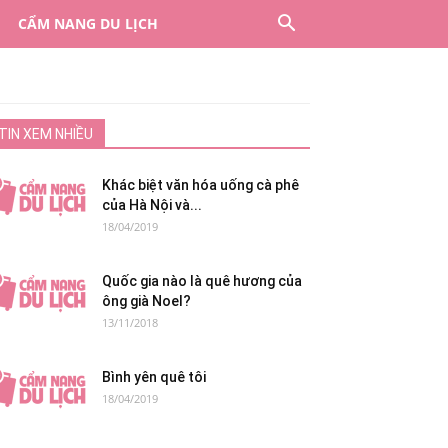
CẨM NANG DU LỊCH
TIN XEM NHIỀU
Khác biệt văn hóa uống cà phê
của Hà Nội và...
18/04/2019
Quốc gia nào là quê hương của
ông già Noel?
13/11/2018
Bình yên quê tôi
18/04/2019