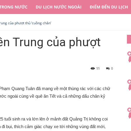
 TRONG NƯỚC
DU LỊCH NƯỚC NGOÀI
ĐIỂM ĐẾN DU LỊCH
rung của phượt thủ ‘cuồng chân’
ền Trung của phượt
11
0
 Phạm Quang Tuân đã mang về một thùng rác với các chữ
 nước ngoài cùng về quê ăn Tết và cả những dấu chân kỷ
5 tuổi sinh ra và lớn lên ở mảnh đất Quảng Trị không coi
 đi bụi, thích cảm giác chạy xe tới những vùng đất mới,