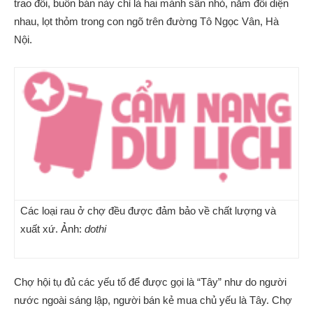
trao đổi, buôn bán này chỉ là hai mảnh sân nhỏ, nằm đối diện
nhau, lọt thỏm trong con ngõ trên đường Tô Ngọc Vân, Hà
Nội.
Các loại rau ở chợ đều được đảm bảo về chất lượng và
xuất xứ. Ảnh:
dothi
Chợ hội tụ đủ các yếu tố để được gọi là “Tây” như do người
nước ngoài sáng lập, người bán kẻ mua chủ yếu là Tây. Chợ