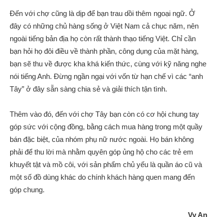
Đến với chợ cũng là dịp để bạn trau dồi thêm ngoại ngữ. Ở
đây có những chủ hàng sống ở Việt Nam cả chục năm, nên
ngoài tiếng bản địa họ còn rất thành thạo tiếng Việt. Chỉ cần
bạn hỏi họ đôi điều về thành phần, công dụng của mặt hàng,
bạn sẽ thu về được kha khá kiến thức, cùng với kỹ năng nghe
nói tiếng Anh. Đừng ngần ngại với vốn từ hạn chế vì các “anh
Tây” ở đây sẵn sàng chia sẻ và giải thích tận tình.
Thêm vào đó, đến với chợ Tây bạn còn có cơ hội chung tay
góp sức với cộng đồng, bằng cách mua hàng trong một quầy
bán đặc biệt, của nhóm phụ nữ nước ngoài. Họ bán không
phải để thu lời mà nhằm quyên góp ủng hộ cho các trẻ em
khuyết tật và mồ côi, với sản phẩm chủ yếu là quần áo cũ và
một số đồ dùng khác do chính khách hàng quen mang đến
góp chung.
Vy An