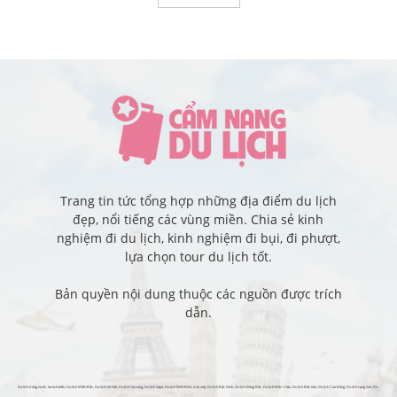
Trang tin tức tổng hợp những địa điểm du lịch
đẹp, nổi tiếng các vùng miền. Chia sẻ kinh
nghiệm đi du lịch, kinh nghiệm đi bụi, đi phượt,
lựa chọn tour du lịch tốt.
Bản quyền nội dung thuộc các nguồn được trích
dẫn.
Du lịch trong nước
,
du lịch biển
,
Du lịch Miền Bắc
,
Du lịch Hà Nội
,
Du lịch Hạ Long
,
Du lịch Sapa
,
Du lịch Ninh Bình
,
mai xep
,
Du lịch Bắc Ninh
,
Du lịch Đông Bắc
,
Du lịch Mộc Châu
,
Du lịch Bắc Kạn
,
Du lịch Cao Bằng
,
Du lịch Lạng Sơn
,
Du