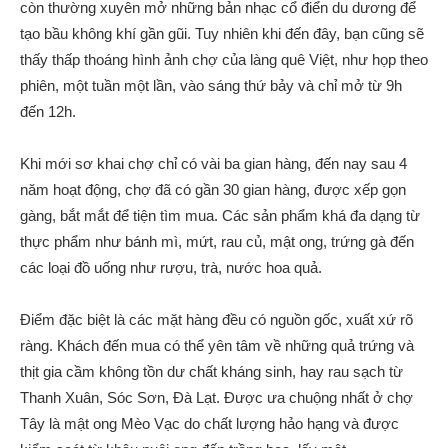
còn thường xuyên mở những bản nhạc cổ điển du dương để
tạo bầu không khí gần gũi. Tuy nhiên khi đến đây, bạn cũng sẽ
thấy thấp thoáng hình ảnh chợ của làng quê Việt, như họp theo
phiên, một tuần một lần, vào sáng thứ bảy và chỉ mở từ 9h
đến 12h.
Khi mới sơ khai chợ chỉ có vài ba gian hàng, đến nay sau 4
năm hoạt động, chợ đã có gần 30 gian hàng, được xếp gọn
gàng, bắt mắt để tiện tìm mua. Các sản phẩm khá đa dạng từ
thực phẩm như bánh mì, mứt, rau củ, mật ong, trứng gà đến
các loại đồ uống như rượu, trà, nước hoa quả.
Điểm đặc biệt là các mặt hàng đều có nguồn gốc, xuất xứ rõ
ràng. Khách đến mua có thể yên tâm về những quả trứng và
thịt gia cầm không tồn dư chất kháng sinh, hay rau sạch từ
Thanh Xuân, Sóc Sơn, Đà Lạt. Được ưa chuộng nhất ở chợ
Tây là mật ong Mèo Vạc do chất lượng hảo hạng và được