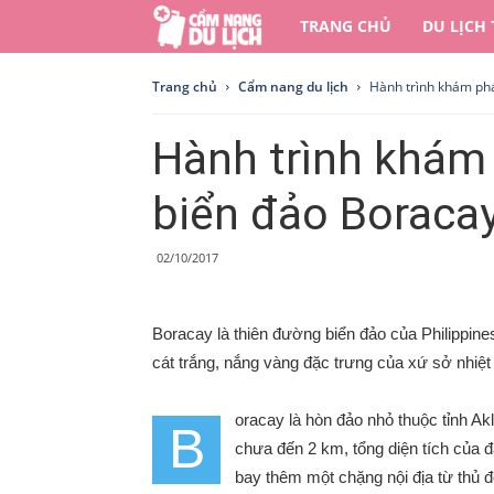
Cẩm
TRANG CHỦ
DU LỊCH
nang
Trang chủ
Cẩm nang du lịch
Hành trình khám ph
du
Hành trình khám
lịch
biển đảo Boraca
02/10/2017
Boracay là thiên đường biển đảo của Philippines
cát trắng, nắng vàng đặc trưng của xứ sở nhiệt 
oracay là hòn đảo nhỏ thuộc tỉnh Ak
B
chưa đến 2 km, tổng diện tích của 
bay thêm một chặng nội địa từ thủ đ