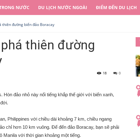
 TRONG NƯỚC
DU LỊCH NƯỚC NGOÀI
ĐIỂM ĐẾN DU LỊCH
á thiên đường biển đảo Boracay
 phá thiên đường
y
18
0
. Hòn đảo nhỏ này nổi tiếng khắp thế giới với biển xanh,
đới.
lan, Philippines với chiều dài khoảng 7 km, chiều ngang
đảo chỉ hơn 10 km vuông. Để đến đảo Boracay, bạn sẽ phải
ô Manila với thời gian khoảng một tiếng.