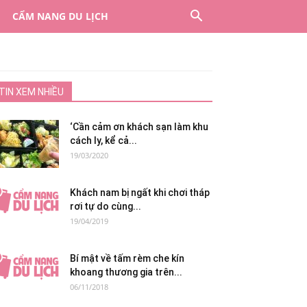
CẨM NANG DU LỊCH
TIN XEM NHIỀU
‘Cần cảm ơn khách sạn làm khu
cách ly, kể cả...
19/03/2020
Khách nam bị ngất khi chơi tháp
rơi tự do cùng...
19/04/2019
Bí mật về tấm rèm che kín
khoang thương gia trên...
06/11/2018