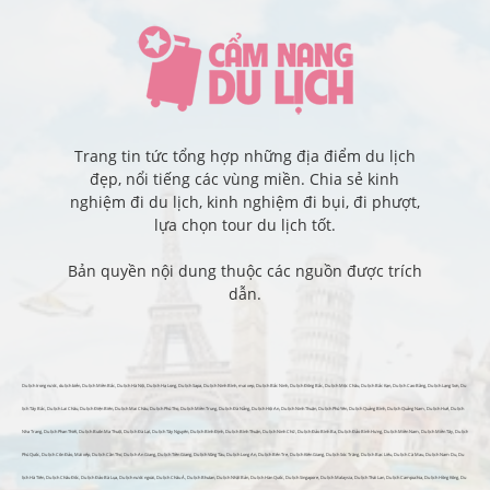
Trang tin tức tổng hợp những địa điểm du lịch
đẹp, nổi tiếng các vùng miền. Chia sẻ kinh
nghiệm đi du lịch, kinh nghiệm đi bụi, đi phượt,
lựa chọn tour du lịch tốt.
Bản quyền nội dung thuộc các nguồn được trích
dẫn.
Du lịch trong nước
,
du lịch biển
,
Du lịch Miền Bắc
,
Du lịch Hà Nội
,
Du lịch Hạ Long
,
Du lịch Sapa
,
Du lịch Ninh Bình
,
mai xep
,
Du lịch Bắc Ninh
,
Du lịch Đông Bắc
,
Du lịch Mộc Châu
,
Du lịch Bắc Kạn
,
Du lịch Cao Bằng
,
Du lịch Lạng Sơn
,
Du
lịch Tây Bắc
,
Du lịch Lai Châu
,
Du lịch Điện Biên
,
Du lịch Mai Châu
,
Du lịch Phú Thọ
,
Du lịch Miền Trung
,
Du lịch Đà Nẵng
,
Du lịch Hội An
,
Du lịch Ninh Thuận
,
Du lịch Phú Yên
,
Du lịch Quảng Bình
,
Du lịch Quảng Nam
,
Du lịch Huế
,
Du lịch
Nha Trang
,
Du lịch Phan Thiết
,
Du lịch Buôn Ma Thuột
,
Du lịch Đà Lạt
,
Du lịch Tây Nguyên
,
Du lịch Bình Định
,
Du lịch Bình Thuận
,
Du lịch Ninh Chữ
,
Du lịch Đảo Bình Ba
,
Du lịch Đảo Bình Hưng
,
Du lịch Miền Nam
,
Du lịch Miền Tây
,
Du lịch
Phú Quốc
,
Du lịch Côn Đảo
,
Mái xếp
,
Du lịch Cần Thơ
,
Du lịch An Giang
,
Du lịch Tiền Giang
,
Du lịch Vũng Tàu
,
Du lịch Long An
,
Du lịch Bến Tre
,
Du lịch Kiên Giang
,
Du lịch Sóc Trăng
,
Du lịch Bạc Liêu
,
Du lịch Cà Mau
,
Du lịch Nam Du
,
Du
lịch Hà Tiên
,
Du lịch Châu Đốc
,
Du lịch Đảo Bà Lụa
,
Du lịch nước ngoài
,
Du lịch Châu Á
,
Du lịch Bhutan
,
Du lịch Nhật Bản
,
Du lịch Hàn Quốc
,
Du lịch Singapore
,
Du lịch Malaysia
,
Du lịch Thái Lan
,
Du lịch Campuchia
,
Du lịch Hồng Kông
,
Du