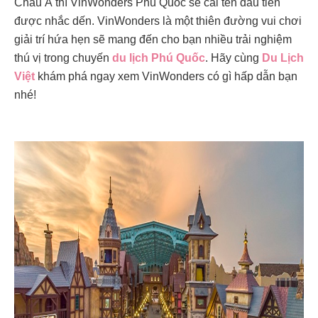
Châu Á thì VinWonders Phú Quốc sẽ cái tên đầu tiên
được nhắc dến. VinWonders là một thiên đường vui chơi
giải trí hứa hẹn sẽ mang đến cho bạn nhiều trải nghiệm
thú vị trong chuyến
du lịch Phú Quốc
. Hãy cùng
Du Lịch
Việt
khám phá ngay xem VinWonders có gì hấp dẫn bạn
nhé!